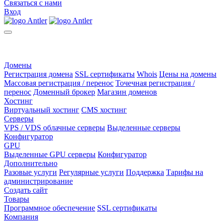
Связаться с нами
Вход
Домены
Регистрация домена
SSL сертификаты
Whois
Цены на домены
Массовая регистрация / перенос
Точечная регистрация /
перенос
Доменный брокер
Магазин доменов
Хостинг
Виртуальный хостинг
CMS хостинг
Серверы
VPS / VDS облачные серверы
Выделенные серверы
Конфигуратор
GPU
Выделенные GPU серверы
Конфигуратор
Дополнительно
Разовые услуги
Регулярные услуги
Поддержка
Тарифы на
администрирование
Создать сайт
Товары
Программное обеспечение
SSL сертификаты
Компания