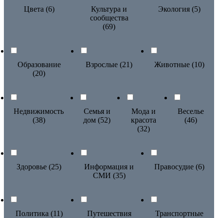
Цвета (6)
Культура и
Экология (5)
сообщества
(69)
Образование
Взрослые (21)
Животные (10)
(20)
Недвижимость
Семья и
Мода и
Веселье
(38)
дом (52)
красота
(46)
(32)
Здоровье (25)
Информация и
Правосудие (6)
СМИ (35)
Политика (11)
Путешествия
Транспортные