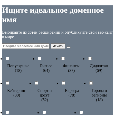
Ищите идеальное доменное
имя
Выбирайте из сотен расширений и опубликуйте свой веб-сайт
в мире.
Популярные
Бизнес
Финансы
Диджитал
(18)
(64)
(37)
(69)
Кейтеринг
Спорт и
Карьера
Города и
(30)
досуг
(78)
регионы
(52)
(18)