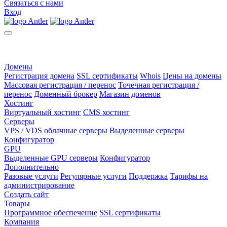
Связаться с нами
Вход
Домены
Регистрация домена
SSL сертификаты
Whois
Цены на домены
Массовая регистрация / перенос
Точечная регистрация /
перенос
Доменный брокер
Магазин доменов
Хостинг
Виртуальный хостинг
CMS хостинг
Серверы
VPS / VDS облачные серверы
Выделенные серверы
Конфигуратор
GPU
Выделенные GPU серверы
Конфигуратор
Дополнительно
Разовые услуги
Регулярные услуги
Поддержка
Тарифы на
администрирование
Создать сайт
Товары
Программное обеспечение
SSL сертификаты
Компания