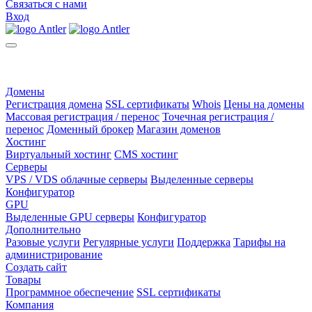
Связаться с нами
Вход
Домены
Регистрация домена
SSL сертификаты
Whois
Цены на домены
Массовая регистрация / перенос
Точечная регистрация /
перенос
Доменный брокер
Магазин доменов
Хостинг
Виртуальный хостинг
CMS хостинг
Серверы
VPS / VDS облачные серверы
Выделенные серверы
Конфигуратор
GPU
Выделенные GPU серверы
Конфигуратор
Дополнительно
Разовые услуги
Регулярные услуги
Поддержка
Тарифы на
администрирование
Создать сайт
Товары
Программное обеспечение
SSL сертификаты
Компания