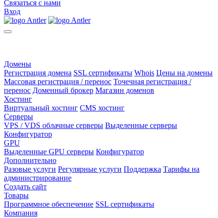
Связаться с нами
Вход
Домены
Регистрация домена
SSL сертификаты
Whois
Цены на домены
Массовая регистрация / перенос
Точечная регистрация /
перенос
Доменный брокер
Магазин доменов
Хостинг
Виртуальный хостинг
CMS хостинг
Серверы
VPS / VDS облачные серверы
Выделенные серверы
Конфигуратор
GPU
Выделенные GPU серверы
Конфигуратор
Дополнительно
Разовые услуги
Регулярные услуги
Поддержка
Тарифы на
администрирование
Создать сайт
Товары
Программное обеспечение
SSL сертификаты
Компания