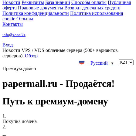
Новости
Реквизиты
База знаний
Способы оплаты
Публичная
оферта
Правовые документы
Возврат денежных средств
Политика конфиденциальности
Политика использования
cookie
Отзывы
Контакты
info@zona.kz
Вход
Новости
VPS / VDS облачные сервера (500+ вариантов
серверов).
Обзор
Русский
▼
Премиум-домен
papermall.ru - Продаётся!
Путь к премиум-домену
1.
Покупка домена
2.