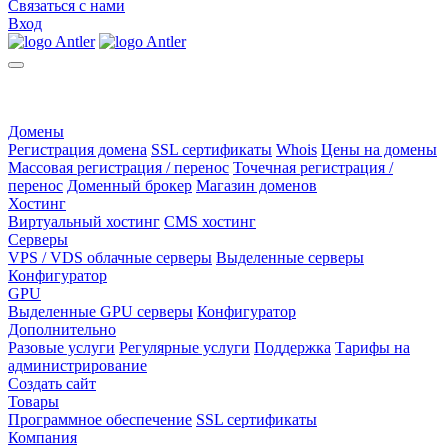
Связаться с нами
Вход
Домены
Регистрация домена
SSL сертификаты
Whois
Цены на домены
Массовая регистрация / перенос
Точечная регистрация /
перенос
Доменный брокер
Магазин доменов
Хостинг
Виртуальный хостинг
CMS хостинг
Серверы
VPS / VDS облачные серверы
Выделенные серверы
Конфигуратор
GPU
Выделенные GPU серверы
Конфигуратор
Дополнительно
Разовые услуги
Регулярные услуги
Поддержка
Тарифы на
администрирование
Создать сайт
Товары
Программное обеспечение
SSL сертификаты
Компания