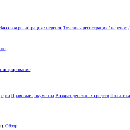
Массовая регистрация / перенос
Точечная регистрация / перенос
тор
инистрирование
ферта
Правовые документы
Возврат денежных средств
Политика
).
Обзор