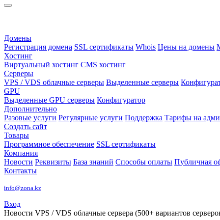
Домены
Регистрация домена
SSL сертификаты
Whois
Цены на домены
Хостинг
Виртуальный хостинг
CMS хостинг
Серверы
VPS / VDS облачные серверы
Выделенные серверы
Конфигура
GPU
Выделенные GPU серверы
Конфигуратор
Дополнительно
Разовые услуги
Регулярные услуги
Поддержка
Тарифы на адм
Создать сайт
Товары
Программное обеспечение
SSL сертификаты
Компания
Новости
Реквизиты
База знаний
Способы оплаты
Публичная о
Контакты
info@zona.kz
Вход
Новости
VPS / VDS облачные сервера (500+ вариантов серверов