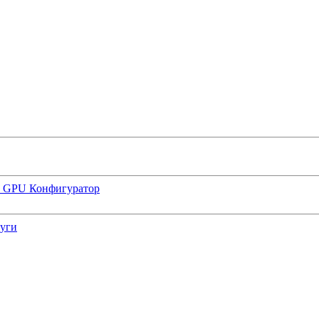
р GPU
Конфигуратор
луги