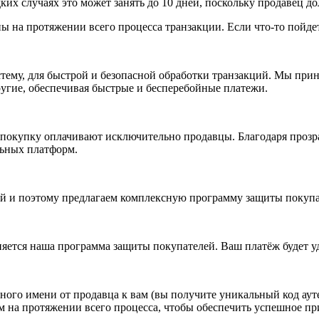
дких случаях это может занять до 10 дней, поскольку продавец д
 на протяжении всего процесса транзакции. Если что-то пойдет 
стему, для быстрой и безопасной обработки транзакций. Мы прин
другие, обеспечивая быстрые и бесперебойные платежи.
 покупку оплачивают исключительно продавцы. Благодаря прозр
льных платформ.
 и поэтому предлагаем комплексную программу защиты покупате
яется наша программа защиты покупателей. Ваш платёж будет у
ого имени от продавца к вам (вы получите уникальный код ауте
м на протяжении всего процесса, чтобы обеспечить успешное п