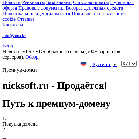
Новости
Реквизиты
База знаний
Способы оплаты
Публичная
оферта
Правовые документы
Возврат денежных средств
Политика конфиденциальности
Политика использования
cookie
Отзывы
Контакты
info@zona.kz
Вход
Новости
VPS / VDS облачные сервера (500+ вариантов
серверов).
Обзор
Русский
▼
Премиум-домен
nicksoft.ru - Продаётся!
Путь к премиум-домену
1.
Покупка домена
2.