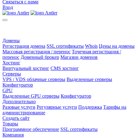
Связаться с нами
Вход
Домены
Регистрация домена
SSL сертификаты
Whois
Цены на домены
Массовая регистрация / перенос
Точечная регистрация /
перенос
Доменный брокер
Магазин доменов
Хостинг
Виртуальный хостинг
CMS хостинг
Серверы
VPS / VDS облачные серверы
Выделенные серверы
Конфигуратор
GPU
Выделенные GPU серверы
Конфигуратор
Дополнительно
Разовые услуги
Регулярные услуги
Поддержка
Тарифы на
администрирование
Создать сайт
Товары
Программное обеспечение
SSL сертификаты
Компания