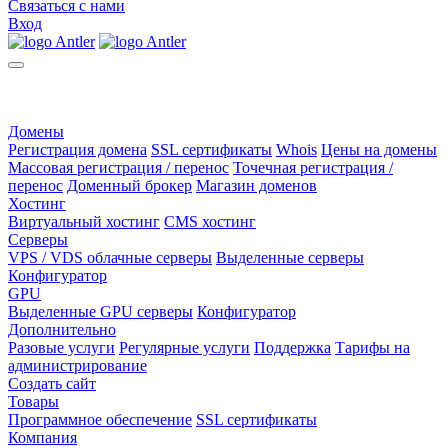
Связаться с нами
Вход
Домены
Регистрация домена
SSL сертификаты
Whois
Цены на домены
Массовая регистрация / перенос
Точечная регистрация /
перенос
Доменный брокер
Магазин доменов
Хостинг
Виртуальный хостинг
CMS хостинг
Серверы
VPS / VDS облачные серверы
Выделенные серверы
Конфигуратор
GPU
Выделенные GPU серверы
Конфигуратор
Дополнительно
Разовые услуги
Регулярные услуги
Поддержка
Тарифы на
администрирование
Создать сайт
Товары
Программное обеспечение
SSL сертификаты
Компания