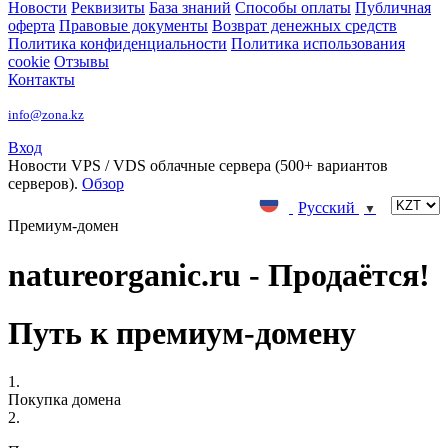
Новости
Реквизиты
База знаний
Способы оплаты
Публичная
оферта
Правовые документы
Возврат денежных средств
Политика конфиденциальности
Политика использования
cookie
Отзывы
Контакты
info@zona.kz
Вход
Новости
VPS / VDS облачные сервера (500+ вариантов
серверов).
Обзор
Русский
▼
Премиум-домен
natureorganic.ru - Продаётся!
Путь к премиум-домену
1.
Покупка домена
2.