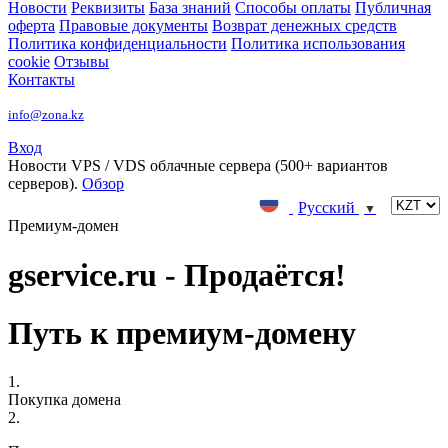
Новости
Реквизиты
База знаний
Способы оплаты
Публичная
оферта
Правовые документы
Возврат денежных средств
Политика конфиденциальности
Политика использования
cookie
Отзывы
Контакты
info@zona.kz
Вход
Новости
VPS / VDS облачные сервера (500+ вариантов
серверов).
Обзор
Русский
▼
Премиум-домен
gservice.ru - Продаётся!
Путь к премиум-домену
1.
Покупка домена
2.