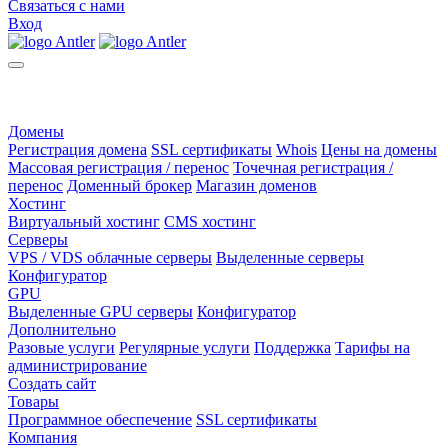
Связаться с нами
Вход
Домены
Регистрация домена
SSL сертификаты
Whois
Цены на домены
Массовая регистрация / перенос
Точечная регистрация /
перенос
Доменный брокер
Магазин доменов
Хостинг
Виртуальный хостинг
CMS хостинг
Серверы
VPS / VDS облачные серверы
Выделенные серверы
Конфигуратор
GPU
Выделенные GPU серверы
Конфигуратор
Дополнительно
Разовые услуги
Регулярные услуги
Поддержка
Тарифы на
администрирование
Создать сайт
Товары
Программное обеспечение
SSL сертификаты
Компания