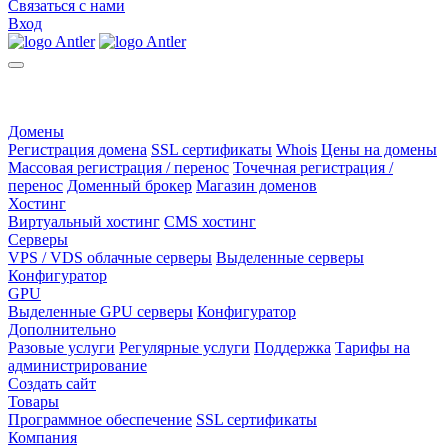
Связаться с нами
Вход
Домены
Регистрация домена
SSL сертификаты
Whois
Цены на домены
Массовая регистрация / перенос
Точечная регистрация /
перенос
Доменный брокер
Магазин доменов
Хостинг
Виртуальный хостинг
CMS хостинг
Серверы
VPS / VDS облачные серверы
Выделенные серверы
Конфигуратор
GPU
Выделенные GPU серверы
Конфигуратор
Дополнительно
Разовые услуги
Регулярные услуги
Поддержка
Тарифы на
администрирование
Создать сайт
Товары
Программное обеспечение
SSL сертификаты
Компания