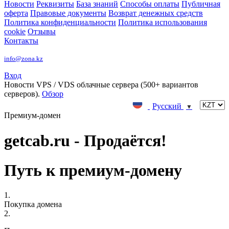
Новости
Реквизиты
База знаний
Способы оплаты
Публичная
оферта
Правовые документы
Возврат денежных средств
Политика конфиденциальности
Политика использования
cookie
Отзывы
Контакты
info@zona.kz
Вход
Новости
VPS / VDS облачные сервера (500+ вариантов
серверов).
Обзор
Русский
▼
Премиум-домен
getcab.ru - Продаётся!
Путь к премиум-домену
1.
Покупка домена
2.