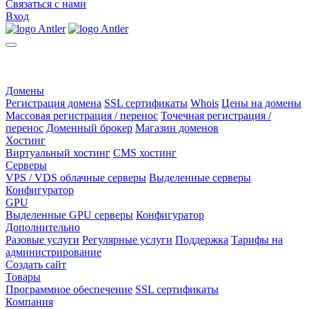
Связаться с нами
Вход
Домены
Регистрация домена
SSL сертификаты
Whois
Цены на домены
Массовая регистрация / перенос
Точечная регистрация /
перенос
Доменный брокер
Магазин доменов
Хостинг
Виртуальный хостинг
CMS хостинг
Серверы
VPS / VDS облачные серверы
Выделенные серверы
Конфигуратор
GPU
Выделенные GPU серверы
Конфигуратор
Дополнительно
Разовые услуги
Регулярные услуги
Поддержка
Тарифы на
администрирование
Создать сайт
Товары
Программное обеспечение
SSL сертификаты
Компания