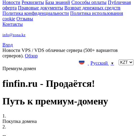
Новости
Реквизиты
База знаний
Способы оплаты
Публичная
оферта
Правовые документы
Возврат денежных средств
Политика конфиденциальности
Политика использования
cookie
Отзывы
Контакты
info@zona.kz
Вход
Новости
VPS / VDS облачные сервера (500+ вариантов
серверов).
Обзор
Русский
▼
Премиум-домен
finfin.ru - Продаётся!
Путь к премиум-домену
1.
Покупка домена
2.