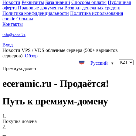
Новости
Реквизиты
База знаний
Способы оплаты
Публичная
оферта
Правовые документы
Возврат денежных средств
Политика конфиденциальности
Политика использования
cookie
Отзывы
Контакты
info@zona.kz
Вход
Новости
VPS / VDS облачные сервера (500+ вариантов
серверов).
Обзор
Русский
▼
Премиум-домен
eceramic.ru - Продаётся!
Путь к премиум-домену
1.
Покупка домена
2.