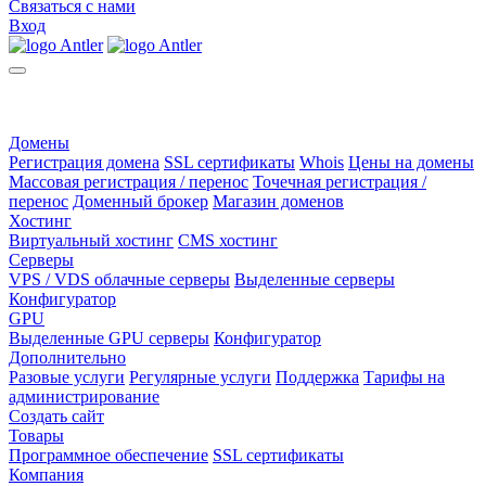
Связаться с нами
Вход
Домены
Регистрация домена
SSL сертификаты
Whois
Цены на домены
Массовая регистрация / перенос
Точечная регистрация /
перенос
Доменный брокер
Магазин доменов
Хостинг
Виртуальный хостинг
CMS хостинг
Серверы
VPS / VDS облачные серверы
Выделенные серверы
Конфигуратор
GPU
Выделенные GPU серверы
Конфигуратор
Дополнительно
Разовые услуги
Регулярные услуги
Поддержка
Тарифы на
администрирование
Создать сайт
Товары
Программное обеспечение
SSL сертификаты
Компания