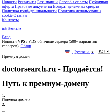
Новости
Реквизиты
База знаний
Способы оплаты
Публичная
оферта
Правовые документы
Возврат денежных средств
Политика конфиденциальности
Политика использования
cookie
Отзывы
Контакты
info@zona.kz
Вход
Новости
VPS / VDS облачные сервера (500+ вариантов
серверов).
Обзор
Русский
▼
Премиум-домен
doctorsearch.ru - Продаётся!
Путь к премиум-домену
1.
Покупка домена
2.