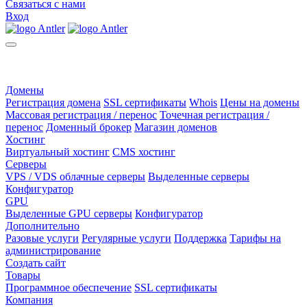
Связаться с нами
Вход
Домены
Регистрация домена
SSL сертификаты
Whois
Цены на домены
Массовая регистрация / перенос
Точечная регистрация /
перенос
Доменный брокер
Магазин доменов
Хостинг
Виртуальный хостинг
CMS хостинг
Серверы
VPS / VDS облачные серверы
Выделенные серверы
Конфигуратор
GPU
Выделенные GPU серверы
Конфигуратор
Дополнительно
Разовые услуги
Регулярные услуги
Поддержка
Тарифы на
администрирование
Создать сайт
Товары
Программное обеспечение
SSL сертификаты
Компания