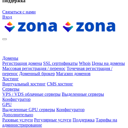
Поддержка
Связаться с нами
Вход
Домены
Регистрация домена
SSL сертификаты
Whois
Цены на домены
Массовая регистрация / перенос
Точечная регистрация /
перенос
Доменный брокер
Магазин доменов
Хостинг
Виртуальный хостинг
CMS хостинг
Серверы
VPS / VDS облачные серверы
Выделенные серверы
Конфигуратор
GPU
Выделенные GPU серверы
Конфигуратор
Дополнительно
Разовые услуги
Регулярные услуги
Поддержка
Тарифы на
администрирование