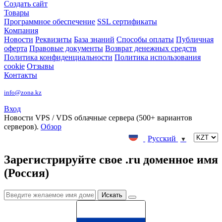
Создать сайт
Товары
Программное обеспечение
SSL сертификаты
Компания
Новости
Реквизиты
База знаний
Способы оплаты
Публичная
оферта
Правовые документы
Возврат денежных средств
Политика конфиденциальности
Политика использования
cookie
Отзывы
Контакты
info@zona.kz
Вход
Новости
VPS / VDS облачные сервера (500+ вариантов
серверов).
Обзор
Русский
▼
Зарегистрируйте свое .ru доменное имя
(Россия)