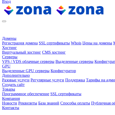
Вход
Домены
Регистрация домена
SSL сертификаты
Whois
Цены на домены
Хостинг
Виртуальный хостинг
CMS хостинг
Серверы
VPS / VDS облачные серверы
Выделенные серверы
Конфигура
GPU
Выделенные GPU серверы
Конфигуратор
Дополнительно
Разовые услуги
Регулярные услуги
Поддержка
Тарифы на адм
Создать сайт
Товары
Программное обеспечение
SSL сертификаты
Компания
Новости
Реквизиты
База знаний
Способы оплаты
Публичная о
Контакты