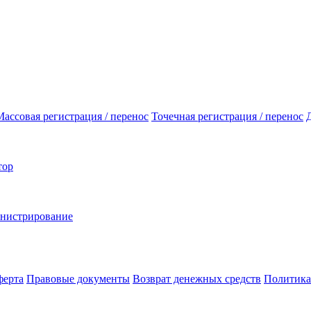
Массовая регистрация / перенос
Точечная регистрация / перенос
тор
инистрирование
ферта
Правовые документы
Возврат денежных средств
Политика