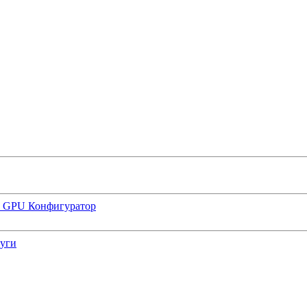
р GPU
Конфигуратор
луги