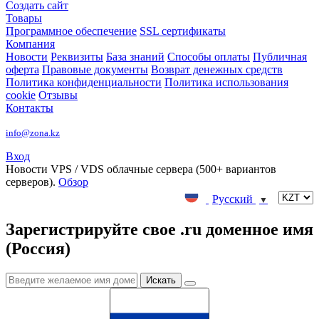
Создать сайт
Товары
Программное обеспечение
SSL сертификаты
Компания
Новости
Реквизиты
База знаний
Способы оплаты
Публичная
оферта
Правовые документы
Возврат денежных средств
Политика конфиденциальности
Политика использования
cookie
Отзывы
Контакты
info@zona.kz
Вход
Новости
VPS / VDS облачные сервера (500+ вариантов
серверов).
Обзор
Русский
▼
Зарегистрируйте свое .ru доменное имя
(Россия)