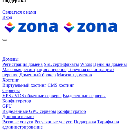
Поддержка
Связаться с нами
Вход
Домены
Регистрация домена
SSL сертификаты
Whois
Цены на домены
Массовая регистрация / перенос
Точечная регистрация /
перенос
Доменный брокер
Магазин доменов
Хостинг
Виртуальный хостинг
CMS хостинг
Серверы
VPS / VDS облачные серверы
Выделенные серверы
Конфигуратор
GPU
Выделенные GPU серверы
Конфигуратор
Дополнительно
Разовые услуги
Регулярные услуги
Поддержка
Тарифы на
администрирование