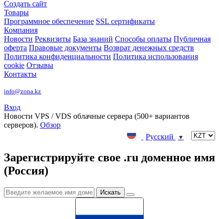
Создать сайт
Товары
Программное обеспечение
SSL сертификаты
Компания
Новости
Реквизиты
База знаний
Способы оплаты
Публичная
оферта
Правовые документы
Возврат денежных средств
Политика конфиденциальности
Политика использования
cookie
Отзывы
Контакты
info@zona.kz
Вход
Новости
VPS / VDS облачные сервера (500+ вариантов
серверов).
Обзор
Русский
▼
Зарегистрируйте свое .ru доменное имя
(Россия)