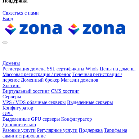
Поддержка
Связаться с нами
Вход
Домены
Регистрация домена
SSL сертификаты
Whois
Цены на домены
Массовая регистрация / перенос
Точечная регистрация /
перенос
Доменный брокер
Магазин доменов
Хостинг
Виртуальный хостинг
CMS хостинг
Серверы
VPS / VDS облачные серверы
Выделенные серверы
Конфигуратор
GPU
Выделенные GPU серверы
Конфигуратор
Дополнительно
Разовые услуги
Регулярные услуги
Поддержка
Тарифы на
администрирование