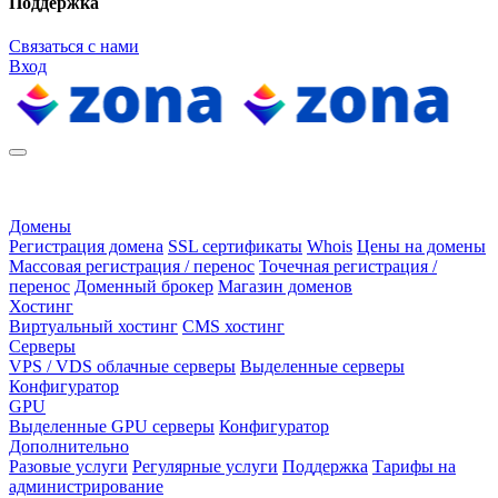
Поддержка
Связаться с нами
Вход
Домены
Регистрация домена
SSL сертификаты
Whois
Цены на домены
Массовая регистрация / перенос
Точечная регистрация /
перенос
Доменный брокер
Магазин доменов
Хостинг
Виртуальный хостинг
CMS хостинг
Серверы
VPS / VDS облачные серверы
Выделенные серверы
Конфигуратор
GPU
Выделенные GPU серверы
Конфигуратор
Дополнительно
Разовые услуги
Регулярные услуги
Поддержка
Тарифы на
администрирование