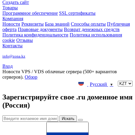
Создать сайт
Товары
Программное обеспечение
SSL сертификаты
Компания
Новости
Реквизиты
База знаний
Способы оплаты
Публичная
оферта
Правовые документы
Возврат денежных средств
Политика конфиденциальности
Политика использования
cookie
Отзывы
Контакты
info@zona.kz
Вход
Новости
VPS / VDS облачные сервера (500+ вариантов
серверов).
Обзор
Русский
▼
Зарегистрируйте свое .ru доменное имя
(Россия)