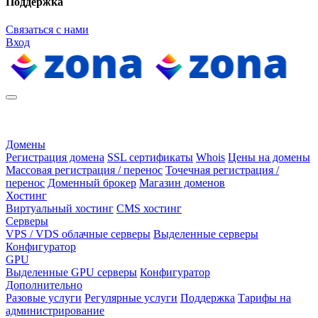
Поддержка
Связаться с нами
Вход
Домены
Регистрация домена
SSL сертификаты
Whois
Цены на домены
Массовая регистрация / перенос
Точечная регистрация /
перенос
Доменный брокер
Магазин доменов
Хостинг
Виртуальный хостинг
CMS хостинг
Серверы
VPS / VDS облачные серверы
Выделенные серверы
Конфигуратор
GPU
Выделенные GPU серверы
Конфигуратор
Дополнительно
Разовые услуги
Регулярные услуги
Поддержка
Тарифы на
администрирование