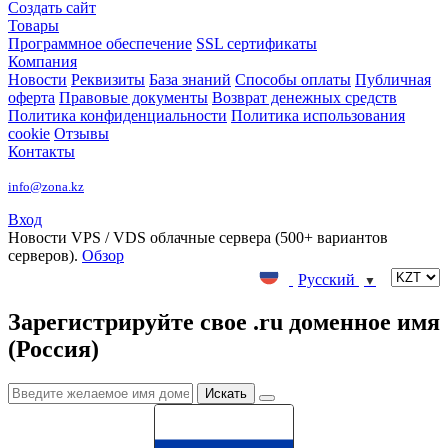
Создать сайт
Товары
Программное обеспечение
SSL сертификаты
Компания
Новости
Реквизиты
База знаний
Способы оплаты
Публичная
оферта
Правовые документы
Возврат денежных средств
Политика конфиденциальности
Политика использования
cookie
Отзывы
Контакты
info@zona.kz
Вход
Новости
VPS / VDS облачные сервера (500+ вариантов
серверов).
Обзор
Русский
▼
Зарегистрируйте свое .ru доменное имя
(Россия)