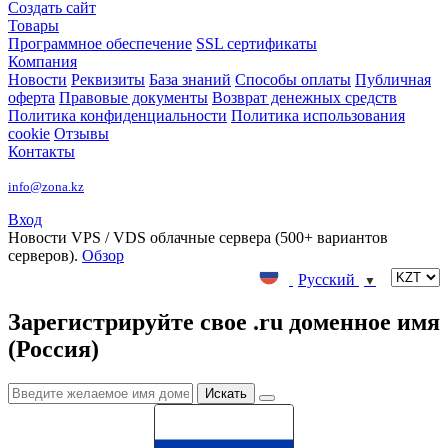
Создать сайт
Товары
Программное обеспечение
SSL сертификаты
Компания
Новости
Реквизиты
База знаний
Способы оплаты
Публичная
оферта
Правовые документы
Возврат денежных средств
Политика конфиденциальности
Политика использования
cookie
Отзывы
Контакты
info@zona.kz
Вход
Новости
VPS / VDS облачные сервера (500+ вариантов
серверов).
Обзор
Русский
▼
Зарегистрируйте свое .ru доменное имя
(Россия)