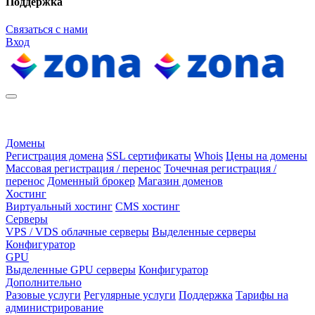
Поддержка
Связаться с нами
Вход
Домены
Регистрация домена
SSL сертификаты
Whois
Цены на домены
Массовая регистрация / перенос
Точечная регистрация /
перенос
Доменный брокер
Магазин доменов
Хостинг
Виртуальный хостинг
CMS хостинг
Серверы
VPS / VDS облачные серверы
Выделенные серверы
Конфигуратор
GPU
Выделенные GPU серверы
Конфигуратор
Дополнительно
Разовые услуги
Регулярные услуги
Поддержка
Тарифы на
администрирование