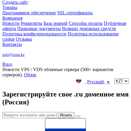
Создать сайт
Товары
Программное обеспечение
SSL сертификаты
Компания
Новости
Реквизиты
База знаний
Способы оплаты
Публичная
оферта
Правовые документы
Возврат денежных средств
Политика конфиденциальности
Политика использования
cookie
Отзывы
Контакты
info@zona.kz
Вход
Новости
VPS / VDS облачные сервера (500+ вариантов
серверов).
Обзор
Русский
▼
Зарегистрируйте свое .ru доменное имя
(Россия)