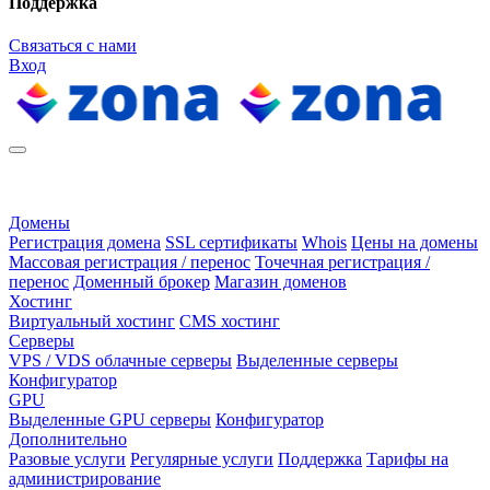
Поддержка
Связаться с нами
Вход
Домены
Регистрация домена
SSL сертификаты
Whois
Цены на домены
Массовая регистрация / перенос
Точечная регистрация /
перенос
Доменный брокер
Магазин доменов
Хостинг
Виртуальный хостинг
CMS хостинг
Серверы
VPS / VDS облачные серверы
Выделенные серверы
Конфигуратор
GPU
Выделенные GPU серверы
Конфигуратор
Дополнительно
Разовые услуги
Регулярные услуги
Поддержка
Тарифы на
администрирование