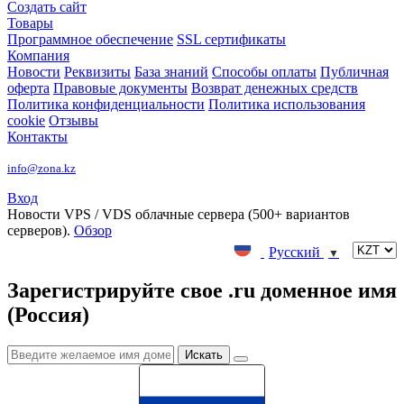
Создать сайт
Товары
Программное обеспечение
SSL сертификаты
Компания
Новости
Реквизиты
База знаний
Способы оплаты
Публичная
оферта
Правовые документы
Возврат денежных средств
Политика конфиденциальности
Политика использования
cookie
Отзывы
Контакты
info@zona.kz
Вход
Новости
VPS / VDS облачные сервера (500+ вариантов
серверов).
Обзор
Русский
▼
Зарегистрируйте свое .ru доменное имя
(Россия)