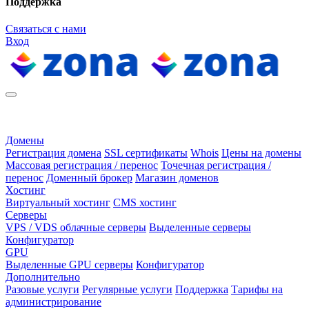
Поддержка
Связаться с нами
Вход
Домены
Регистрация домена
SSL сертификаты
Whois
Цены на домены
Массовая регистрация / перенос
Точечная регистрация /
перенос
Доменный брокер
Магазин доменов
Хостинг
Виртуальный хостинг
CMS хостинг
Серверы
VPS / VDS облачные серверы
Выделенные серверы
Конфигуратор
GPU
Выделенные GPU серверы
Конфигуратор
Дополнительно
Разовые услуги
Регулярные услуги
Поддержка
Тарифы на
администрирование