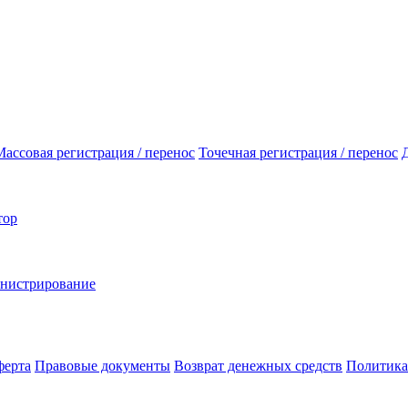
Массовая регистрация / перенос
Точечная регистрация / перенос
тор
инистрирование
ферта
Правовые документы
Возврат денежных средств
Политика