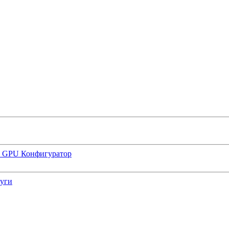
р GPU
Конфигуратор
луги