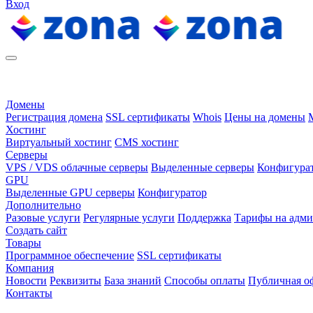
Вход
Домены
Регистрация домена
SSL сертификаты
Whois
Цены на домены
Хостинг
Виртуальный хостинг
CMS хостинг
Серверы
VPS / VDS облачные серверы
Выделенные серверы
Конфигура
GPU
Выделенные GPU серверы
Конфигуратор
Дополнительно
Разовые услуги
Регулярные услуги
Поддержка
Тарифы на адм
Создать сайт
Товары
Программное обеспечение
SSL сертификаты
Компания
Новости
Реквизиты
База знаний
Способы оплаты
Публичная о
Контакты