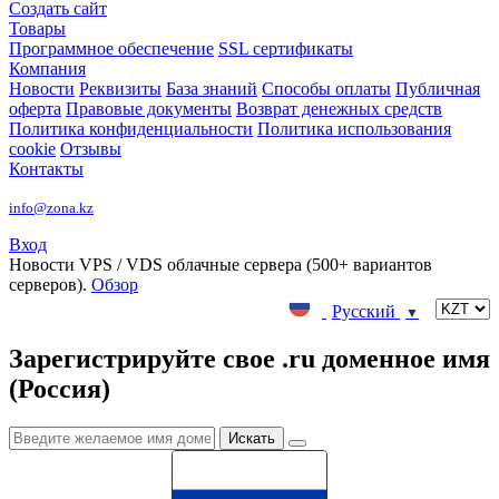
Создать сайт
Товары
Программное обеспечение
SSL сертификаты
Компания
Новости
Реквизиты
База знаний
Способы оплаты
Публичная
оферта
Правовые документы
Возврат денежных средств
Политика конфиденциальности
Политика использования
cookie
Отзывы
Контакты
info@zona.kz
Вход
Новости
VPS / VDS облачные сервера (500+ вариантов
серверов).
Обзор
Русский
▼
Зарегистрируйте свое .ru доменное имя
(Россия)