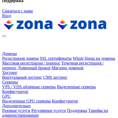
Поддержка
Связаться с нами
Вход
Домены
Регистрация домена
SSL сертификаты
Whois
Цены на домены
Массовая регистрация / перенос
Точечная регистрация /
перенос
Доменный брокер
Магазин доменов
Хостинг
Виртуальный хостинг
CMS хостинг
Серверы
VPS / VDS облачные серверы
Выделенные серверы
Конфигуратор
GPU
Выделенные GPU серверы
Конфигуратор
Дополнительно
Разовые услуги
Регулярные услуги
Поддержка
Тарифы на
администрирование