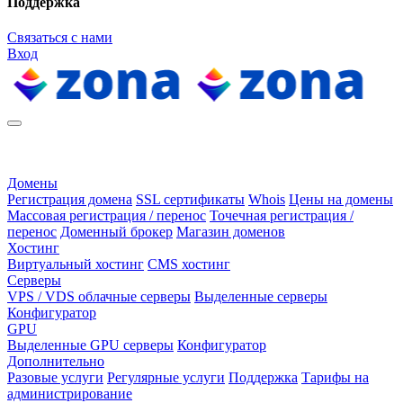
Поддержка
Связаться с нами
Вход
Домены
Регистрация домена
SSL сертификаты
Whois
Цены на домены
Массовая регистрация / перенос
Точечная регистрация /
перенос
Доменный брокер
Магазин доменов
Хостинг
Виртуальный хостинг
CMS хостинг
Серверы
VPS / VDS облачные серверы
Выделенные серверы
Конфигуратор
GPU
Выделенные GPU серверы
Конфигуратор
Дополнительно
Разовые услуги
Регулярные услуги
Поддержка
Тарифы на
администрирование