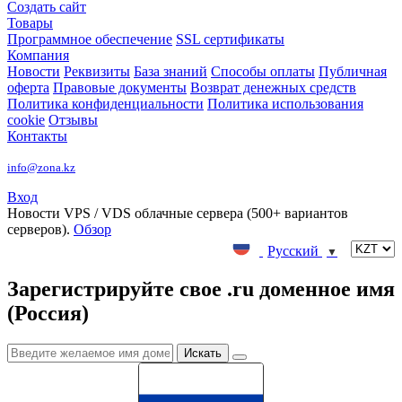
Создать сайт
Товары
Программное обеспечение
SSL сертификаты
Компания
Новости
Реквизиты
База знаний
Способы оплаты
Публичная
оферта
Правовые документы
Возврат денежных средств
Политика конфиденциальности
Политика использования
cookie
Отзывы
Контакты
info@zona.kz
Вход
Новости
VPS / VDS облачные сервера (500+ вариантов
серверов).
Обзор
Русский
▼
Зарегистрируйте свое .ru доменное имя
(Россия)