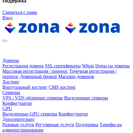
Поддержка
Связаться с нами
Вход
Домены
Регистрация домена
SSL сертификаты
Whois
Цены на домены
Массовая регистрация / перенос
Точечная регистрация /
перенос
Доменный брокер
Магазин доменов
Хостинг
Виртуальный хостинг
CMS хостинг
Серверы
VPS / VDS облачные серверы
Выделенные серверы
Конфигуратор
GPU
Выделенные GPU серверы
Конфигуратор
Дополнительно
Разовые услуги
Регулярные услуги
Поддержка
Тарифы на
администрирование