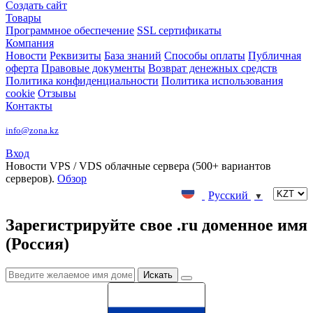
Создать сайт
Товары
Программное обеспечение
SSL сертификаты
Компания
Новости
Реквизиты
База знаний
Способы оплаты
Публичная
оферта
Правовые документы
Возврат денежных средств
Политика конфиденциальности
Политика использования
cookie
Отзывы
Контакты
info@zona.kz
Вход
Новости
VPS / VDS облачные сервера (500+ вариантов
серверов).
Обзор
Русский
▼
Зарегистрируйте свое .ru доменное имя
(Россия)