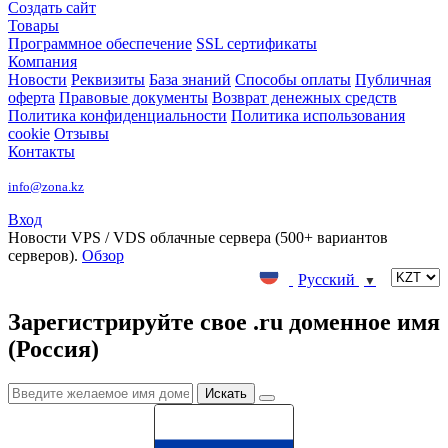
Создать сайт
Товары
Программное обеспечение
SSL сертификаты
Компания
Новости
Реквизиты
База знаний
Способы оплаты
Публичная
оферта
Правовые документы
Возврат денежных средств
Политика конфиденциальности
Политика использования
cookie
Отзывы
Контакты
info@zona.kz
Вход
Новости
VPS / VDS облачные сервера (500+ вариантов
серверов).
Обзор
Русский
▼
Зарегистрируйте свое .ru доменное имя
(Россия)