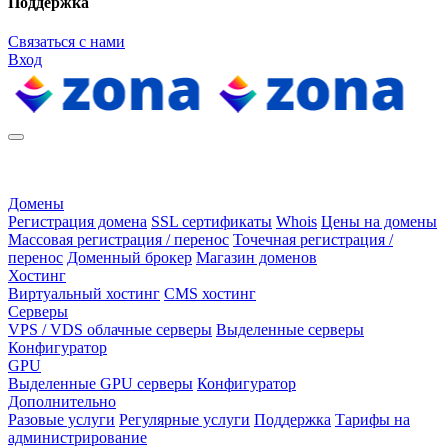
Поддержка
Связаться с нами
Вход
Домены
Регистрация домена
SSL сертификаты
Whois
Цены на домены
Массовая регистрация / перенос
Точечная регистрация /
перенос
Доменный брокер
Магазин доменов
Хостинг
Виртуальный хостинг
CMS хостинг
Серверы
VPS / VDS облачные серверы
Выделенные серверы
Конфигуратор
GPU
Выделенные GPU серверы
Конфигуратор
Дополнительно
Разовые услуги
Регулярные услуги
Поддержка
Тарифы на
администрирование