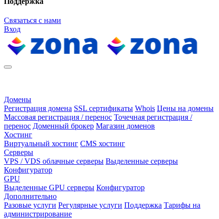
Поддержка
Связаться с нами
Вход
Домены
Регистрация домена
SSL сертификаты
Whois
Цены на домены
Массовая регистрация / перенос
Точечная регистрация /
перенос
Доменный брокер
Магазин доменов
Хостинг
Виртуальный хостинг
CMS хостинг
Серверы
VPS / VDS облачные серверы
Выделенные серверы
Конфигуратор
GPU
Выделенные GPU серверы
Конфигуратор
Дополнительно
Разовые услуги
Регулярные услуги
Поддержка
Тарифы на
администрирование