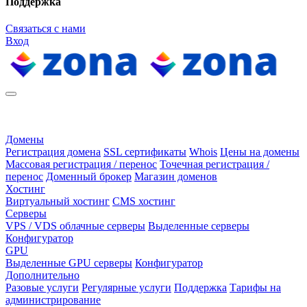
Поддержка
Связаться с нами
Вход
Домены
Регистрация домена
SSL сертификаты
Whois
Цены на домены
Массовая регистрация / перенос
Точечная регистрация /
перенос
Доменный брокер
Магазин доменов
Хостинг
Виртуальный хостинг
CMS хостинг
Серверы
VPS / VDS облачные серверы
Выделенные серверы
Конфигуратор
GPU
Выделенные GPU серверы
Конфигуратор
Дополнительно
Разовые услуги
Регулярные услуги
Поддержка
Тарифы на
администрирование