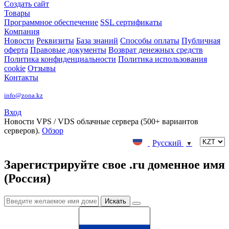
Создать сайт
Товары
Программное обеспечение
SSL сертификаты
Компания
Новости
Реквизиты
База знаний
Способы оплаты
Публичная
оферта
Правовые документы
Возврат денежных средств
Политика конфиденциальности
Политика использования
cookie
Отзывы
Контакты
info@zona.kz
Вход
Новости
VPS / VDS облачные сервера (500+ вариантов
серверов).
Обзор
Русский
▼
Зарегистрируйте свое .ru доменное имя
(Россия)