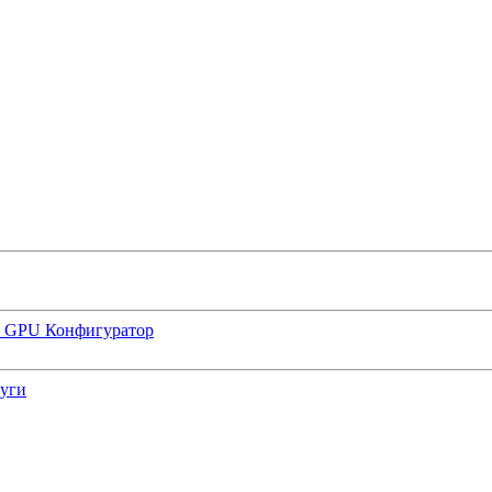
р GPU
Конфигуратор
луги