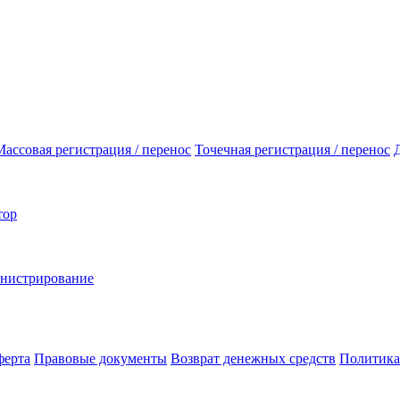
Массовая регистрация / перенос
Точечная регистрация / перенос
тор
инистрирование
ферта
Правовые документы
Возврат денежных средств
Политика