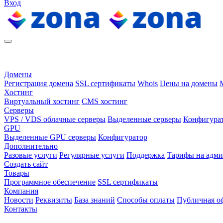
Вход
Домены
Регистрация домена
SSL сертификаты
Whois
Цены на домены
Хостинг
Виртуальный хостинг
CMS хостинг
Серверы
VPS / VDS облачные серверы
Выделенные серверы
Конфигура
GPU
Выделенные GPU серверы
Конфигуратор
Дополнительно
Разовые услуги
Регулярные услуги
Поддержка
Тарифы на адм
Создать сайт
Товары
Программное обеспечение
SSL сертификаты
Компания
Новости
Реквизиты
База знаний
Способы оплаты
Публичная о
Контакты