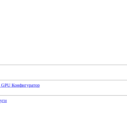
р GPU
Конфигуратор
луги