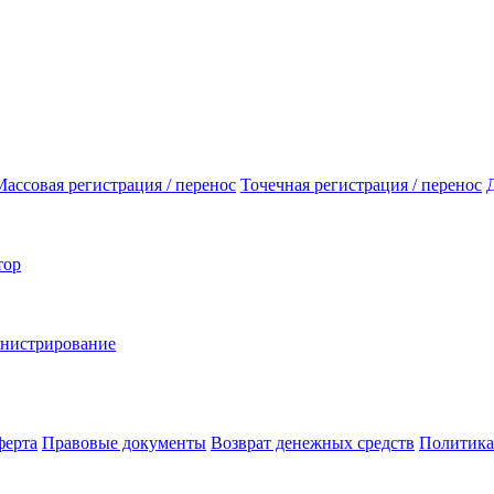
Массовая регистрация / перенос
Точечная регистрация / перенос
тор
инистрирование
ферта
Правовые документы
Возврат денежных средств
Политика