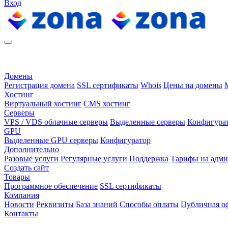
Вход
Домены
Регистрация домена
SSL сертификаты
Whois
Цены на домены
Хостинг
Виртуальный хостинг
CMS хостинг
Серверы
VPS / VDS облачные серверы
Выделенные серверы
Конфигура
GPU
Выделенные GPU серверы
Конфигуратор
Дополнительно
Разовые услуги
Регулярные услуги
Поддержка
Тарифы на адм
Создать сайт
Товары
Программное обеспечение
SSL сертификаты
Компания
Новости
Реквизиты
База знаний
Способы оплаты
Публичная о
Контакты