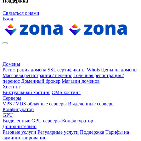
Поддержка
Связаться с нами
Вход
Домены
Регистрация домена
SSL сертификаты
Whois
Цены на домены
Массовая регистрация / перенос
Точечная регистрация /
перенос
Доменный брокер
Магазин доменов
Хостинг
Виртуальный хостинг
CMS хостинг
Серверы
VPS / VDS облачные серверы
Выделенные серверы
Конфигуратор
GPU
Выделенные GPU серверы
Конфигуратор
Дополнительно
Разовые услуги
Регулярные услуги
Поддержка
Тарифы на
администрирование