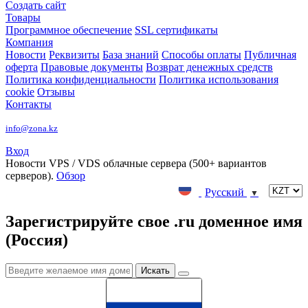
Создать сайт
Товары
Программное обеспечение
SSL сертификаты
Компания
Новости
Реквизиты
База знаний
Способы оплаты
Публичная
оферта
Правовые документы
Возврат денежных средств
Политика конфиденциальности
Политика использования
cookie
Отзывы
Контакты
info@zona.kz
Вход
Новости
VPS / VDS облачные сервера (500+ вариантов
серверов).
Обзор
Русский
▼
Зарегистрируйте свое .ru доменное имя
(Россия)