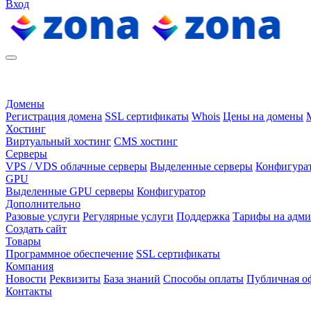
Вход
Домены
Регистрация домена
SSL сертификаты
Whois
Цены на домены
Хостинг
Виртуальный хостинг
CMS хостинг
Серверы
VPS / VDS облачные серверы
Выделенные серверы
Конфигура
GPU
Выделенные GPU серверы
Конфигуратор
Дополнительно
Разовые услуги
Регулярные услуги
Поддержка
Тарифы на адм
Создать сайт
Товары
Программное обеспечение
SSL сертификаты
Компания
Новости
Реквизиты
База знаний
Способы оплаты
Публичная о
Контакты