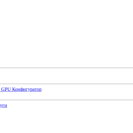
р GPU
Конфигуратор
луги