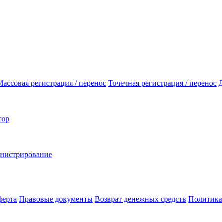
Массовая регистрация / перенос
Точечная регистрация / перенос
тор
инистрирование
ферта
Правовые документы
Возврат денежных средств
Политика