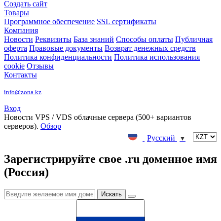
Создать сайт
Товары
Программное обеспечение
SSL сертификаты
Компания
Новости
Реквизиты
База знаний
Способы оплаты
Публичная
оферта
Правовые документы
Возврат денежных средств
Политика конфиденциальности
Политика использования
cookie
Отзывы
Контакты
info@zona.kz
Вход
Новости
VPS / VDS облачные сервера (500+ вариантов
серверов).
Обзор
Русский
▼
Зарегистрируйте свое .ru доменное имя
(Россия)