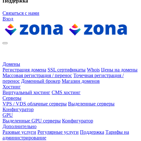
Поддержка
Связаться с нами
Вход
Домены
Регистрация домена
SSL сертификаты
Whois
Цены на домены
Массовая регистрация / перенос
Точечная регистрация /
перенос
Доменный брокер
Магазин доменов
Хостинг
Виртуальный хостинг
CMS хостинг
Серверы
VPS / VDS облачные серверы
Выделенные серверы
Конфигуратор
GPU
Выделенные GPU серверы
Конфигуратор
Дополнительно
Разовые услуги
Регулярные услуги
Поддержка
Тарифы на
администрирование