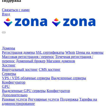
Поддержка
Связаться с нами
Вход
Домены
Регистрация домена
SSL сертификаты
Whois
Цены на домены
Массовая регистрация / перенос
Точечная регистрация /
перенос
Доменный брокер
Магазин доменов
Хостинг
Виртуальный хостинг
CMS хостинг
Серверы
VPS / VDS облачные серверы
Выделенные серверы
Конфигуратор
GPU
Выделенные GPU серверы
Конфигуратор
Дополнительно
Разовые услуги
Регулярные услуги
Поддержка
Тарифы на
администрирование