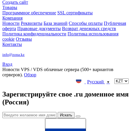
Создать сайт
Товары
Программное обеспечение
SSL сертификаты
Компания
Новости
Реквизиты
База знаний
Способы оплаты
Публичная
оферта
Правовые документы
Возврат денежных средств
Политика конфиденциальности
Политика использования
cookie
Отзывы
Контакты
info@zona.kz
Вход
Новости
VPS / VDS облачные сервера (500+ вариантов
серверов).
Обзор
Русский
▼
Зарегистрируйте свое .ru доменное имя
(Россия)