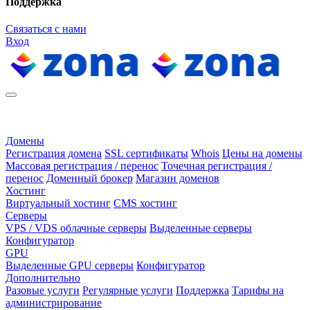
Поддержка
Связаться с нами
Вход
Домены
Регистрация домена
SSL сертификаты
Whois
Цены на домены
Массовая регистрация / перенос
Точечная регистрация /
перенос
Доменный брокер
Магазин доменов
Хостинг
Виртуальный хостинг
CMS хостинг
Серверы
VPS / VDS облачные серверы
Выделенные серверы
Конфигуратор
GPU
Выделенные GPU серверы
Конфигуратор
Дополнительно
Разовые услуги
Регулярные услуги
Поддержка
Тарифы на
администрирование