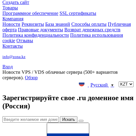
Создать сайт
Товары
Программное обеспечение
SSL сертификаты
Компания
Новости
Реквизиты
База знаний
Способы оплаты
Публичная
оферта
Правовые документы
Возврат денежных средств
Политика конфиденциальности
Политика использования
cookie
Отзывы
Контакты
info@zona.kz
Вход
Новости
VPS / VDS облачные сервера (500+ вариантов
серверов).
Обзор
Русский
▼
Зарегистрируйте свое .ru доменное имя
(Россия)