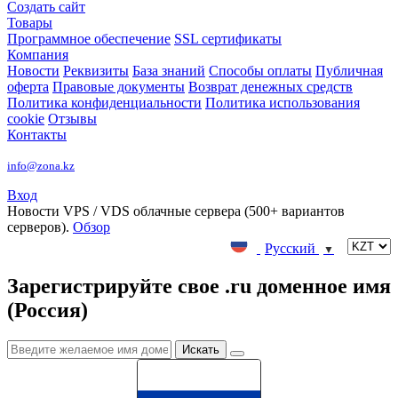
Создать сайт
Товары
Программное обеспечение
SSL сертификаты
Компания
Новости
Реквизиты
База знаний
Способы оплаты
Публичная
оферта
Правовые документы
Возврат денежных средств
Политика конфиденциальности
Политика использования
cookie
Отзывы
Контакты
info@zona.kz
Вход
Новости
VPS / VDS облачные сервера (500+ вариантов
серверов).
Обзор
Русский
▼
Зарегистрируйте свое .ru доменное имя
(Россия)