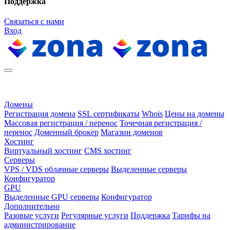
Поддержка
Связаться с нами
Вход
Домены
Регистрация домена
SSL сертификаты
Whois
Цены на домены
Массовая регистрация / перенос
Точечная регистрация /
перенос
Доменный брокер
Магазин доменов
Хостинг
Виртуальный хостинг
CMS хостинг
Серверы
VPS / VDS облачные серверы
Выделенные серверы
Конфигуратор
GPU
Выделенные GPU серверы
Конфигуратор
Дополнительно
Разовые услуги
Регулярные услуги
Поддержка
Тарифы на
администрирование