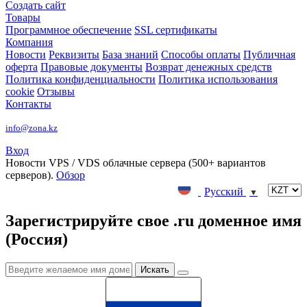
Создать сайт
Товары
Программное обеспечение
SSL сертификаты
Компания
Новости
Реквизиты
База знаний
Способы оплаты
Публичная
оферта
Правовые документы
Возврат денежных средств
Политика конфиденциальности
Политика использования
cookie
Отзывы
Контакты
info@zona.kz
Вход
Новости
VPS / VDS облачные сервера (500+ вариантов
серверов).
Обзор
Русский
▼
Зарегистрируйте свое .ru доменное имя
(Россия)