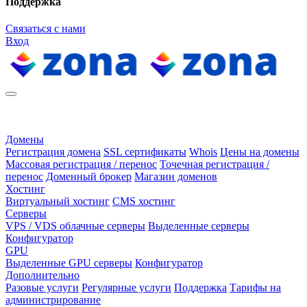
Поддержка
Связаться с нами
Вход
Домены
Регистрация домена
SSL сертификаты
Whois
Цены на домены
Массовая регистрация / перенос
Точечная регистрация /
перенос
Доменный брокер
Магазин доменов
Хостинг
Виртуальный хостинг
CMS хостинг
Серверы
VPS / VDS облачные серверы
Выделенные серверы
Конфигуратор
GPU
Выделенные GPU серверы
Конфигуратор
Дополнительно
Разовые услуги
Регулярные услуги
Поддержка
Тарифы на
администрирование