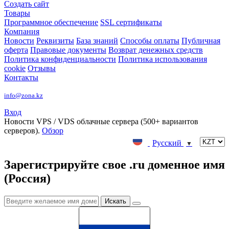
Создать сайт
Товары
Программное обеспечение
SSL сертификаты
Компания
Новости
Реквизиты
База знаний
Способы оплаты
Публичная
оферта
Правовые документы
Возврат денежных средств
Политика конфиденциальности
Политика использования
cookie
Отзывы
Контакты
info@zona.kz
Вход
Новости
VPS / VDS облачные сервера (500+ вариантов
серверов).
Обзор
Русский
▼
Зарегистрируйте свое .ru доменное имя
(Россия)