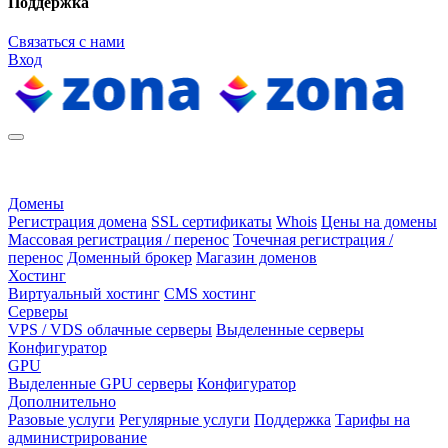
Поддержка
Связаться с нами
Вход
Домены
Регистрация домена
SSL сертификаты
Whois
Цены на домены
Массовая регистрация / перенос
Точечная регистрация /
перенос
Доменный брокер
Магазин доменов
Хостинг
Виртуальный хостинг
CMS хостинг
Серверы
VPS / VDS облачные серверы
Выделенные серверы
Конфигуратор
GPU
Выделенные GPU серверы
Конфигуратор
Дополнительно
Разовые услуги
Регулярные услуги
Поддержка
Тарифы на
администрирование