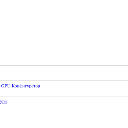
р GPU
Конфигуратор
луги