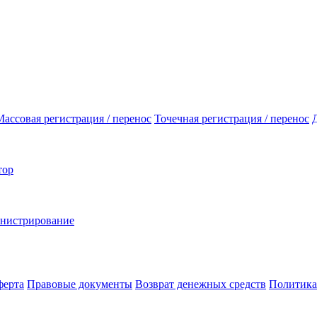
Массовая регистрация / перенос
Точечная регистрация / перенос
тор
инистрирование
ферта
Правовые документы
Возврат денежных средств
Политика