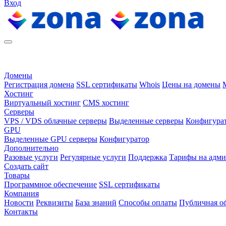
Вход
Домены
Регистрация домена
SSL сертификаты
Whois
Цены на домены
Хостинг
Виртуальный хостинг
CMS хостинг
Серверы
VPS / VDS облачные серверы
Выделенные серверы
Конфигура
GPU
Выделенные GPU серверы
Конфигуратор
Дополнительно
Разовые услуги
Регулярные услуги
Поддержка
Тарифы на адм
Создать сайт
Товары
Программное обеспечение
SSL сертификаты
Компания
Новости
Реквизиты
База знаний
Способы оплаты
Публичная о
Контакты