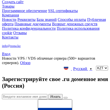
Создать сайт
Товары
Программное обеспечение
SSL сертификаты
Компания
Новости
Реквизиты
База знаний
Способы оплаты
Публичная
оферта
Правовые документы
Возврат денежных средств
Политика конфиденциальности
Политика использования
cookie
Отзывы
Контакты
info@zona.kz
Вход
Новости
VPS / VDS облачные сервера (500+ вариантов
серверов).
Обзор
Русский
▼
Зарегистрируйте свое .ru доменное имя
(Россия)