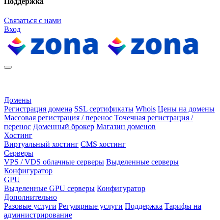
Поддержка
Связаться с нами
Вход
Домены
Регистрация домена
SSL сертификаты
Whois
Цены на домены
Массовая регистрация / перенос
Точечная регистрация /
перенос
Доменный брокер
Магазин доменов
Хостинг
Виртуальный хостинг
CMS хостинг
Серверы
VPS / VDS облачные серверы
Выделенные серверы
Конфигуратор
GPU
Выделенные GPU серверы
Конфигуратор
Дополнительно
Разовые услуги
Регулярные услуги
Поддержка
Тарифы на
администрирование