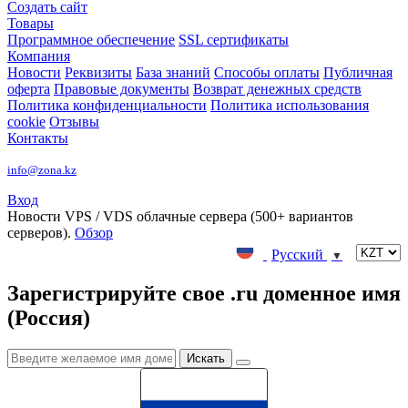
Создать сайт
Товары
Программное обеспечение
SSL сертификаты
Компания
Новости
Реквизиты
База знаний
Способы оплаты
Публичная
оферта
Правовые документы
Возврат денежных средств
Политика конфиденциальности
Политика использования
cookie
Отзывы
Контакты
info@zona.kz
Вход
Новости
VPS / VDS облачные сервера (500+ вариантов
серверов).
Обзор
Русский
▼
Зарегистрируйте свое .ru доменное имя
(Россия)