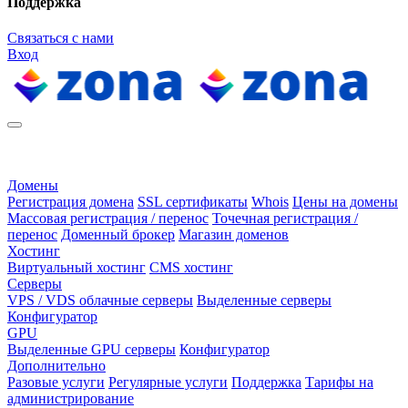
Поддержка
Связаться с нами
Вход
Домены
Регистрация домена
SSL сертификаты
Whois
Цены на домены
Массовая регистрация / перенос
Точечная регистрация /
перенос
Доменный брокер
Магазин доменов
Хостинг
Виртуальный хостинг
CMS хостинг
Серверы
VPS / VDS облачные серверы
Выделенные серверы
Конфигуратор
GPU
Выделенные GPU серверы
Конфигуратор
Дополнительно
Разовые услуги
Регулярные услуги
Поддержка
Тарифы на
администрирование