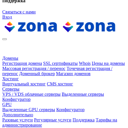
Поддержка
Связаться с нами
Вход
Домены
Регистрация домена
SSL сертификаты
Whois
Цены на домены
Массовая регистрация / перенос
Точечная регистрация /
перенос
Доменный брокер
Магазин доменов
Хостинг
Виртуальный хостинг
CMS хостинг
Серверы
VPS / VDS облачные серверы
Выделенные серверы
Конфигуратор
GPU
Выделенные GPU серверы
Конфигуратор
Дополнительно
Разовые услуги
Регулярные услуги
Поддержка
Тарифы на
администрирование