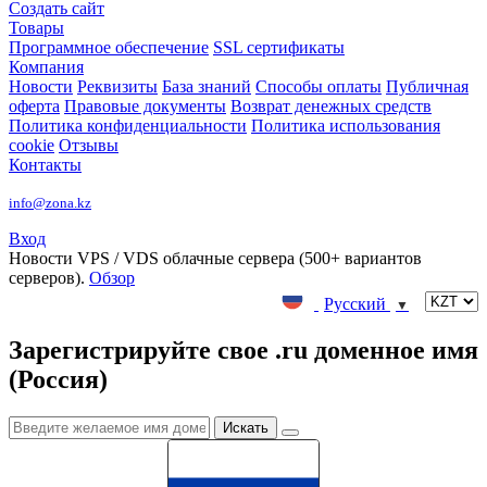
Создать сайт
Товары
Программное обеспечение
SSL сертификаты
Компания
Новости
Реквизиты
База знаний
Способы оплаты
Публичная
оферта
Правовые документы
Возврат денежных средств
Политика конфиденциальности
Политика использования
cookie
Отзывы
Контакты
info@zona.kz
Вход
Новости
VPS / VDS облачные сервера (500+ вариантов
серверов).
Обзор
Русский
▼
Зарегистрируйте свое .ru доменное имя
(Россия)