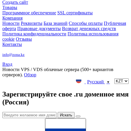
Создать сайт
Товары
Программное обеспечение
SSL сертификаты
Компания
Новости
Реквизиты
База знаний
Способы оплаты
Публичная
оферта
Правовые документы
Возврат денежных средств
Политика конфиденциальности
Политика использования
cookie
Отзывы
Контакты
info@zona.kz
Вход
Новости
VPS / VDS облачные сервера (500+ вариантов
серверов).
Обзор
Русский
▼
Зарегистрируйте свое .ru доменное имя
(Россия)