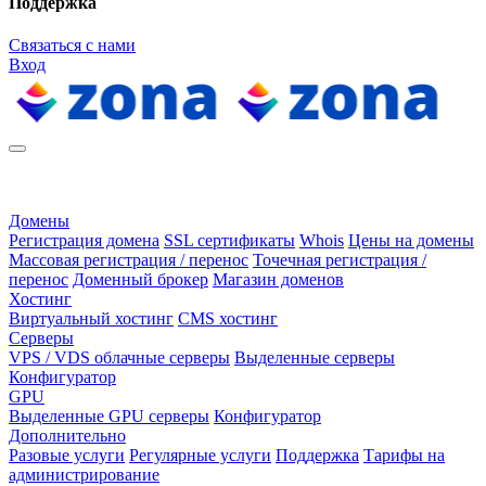
Поддержка
Связаться с нами
Вход
Домены
Регистрация домена
SSL сертификаты
Whois
Цены на домены
Массовая регистрация / перенос
Точечная регистрация /
перенос
Доменный брокер
Магазин доменов
Хостинг
Виртуальный хостинг
CMS хостинг
Серверы
VPS / VDS облачные серверы
Выделенные серверы
Конфигуратор
GPU
Выделенные GPU серверы
Конфигуратор
Дополнительно
Разовые услуги
Регулярные услуги
Поддержка
Тарифы на
администрирование