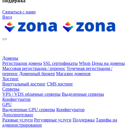
Поддержка
Связаться с нами
Вход
Домены
Регистрация домена
SSL сертификаты
Whois
Цены на домены
Массовая регистрация / перенос
Точечная регистрация /
перенос
Доменный брокер
Магазин доменов
Хостинг
Виртуальный хостинг
CMS хостинг
Серверы
VPS / VDS облачные серверы
Выделенные серверы
Конфигуратор
GPU
Выделенные GPU серверы
Конфигуратор
Дополнительно
Разовые услуги
Регулярные услуги
Поддержка
Тарифы на
администрирование