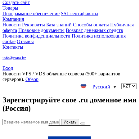
Создать сайт
Товары
Программное обеспечение
SSL сертификаты
Компания
Новости
Реквизиты
База знаний
Способы оплаты
Публичная
оферта
Правовые документы
Возврат денежных средств
Политика конфиденциальности
Политика использования
cookie
Отзывы
Контакты
info@zona.kz
Вход
Новости
VPS / VDS облачные сервера (500+ вариантов
серверов).
Обзор
Русский
▼
Зарегистрируйте свое .ru доменное имя
(Россия)