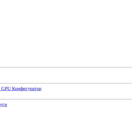
р GPU
Конфигуратор
луги