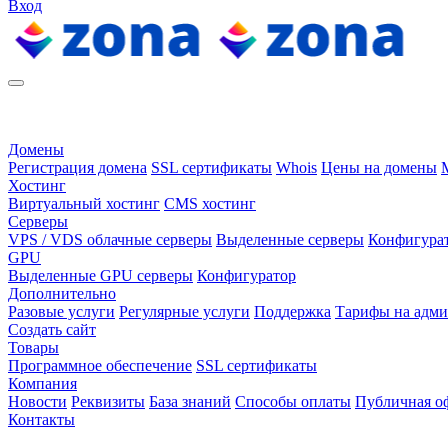
Вход
Домены
Регистрация домена
SSL сертификаты
Whois
Цены на домены
Хостинг
Виртуальный хостинг
CMS хостинг
Серверы
VPS / VDS облачные серверы
Выделенные серверы
Конфигура
GPU
Выделенные GPU серверы
Конфигуратор
Дополнительно
Разовые услуги
Регулярные услуги
Поддержка
Тарифы на адм
Создать сайт
Товары
Программное обеспечение
SSL сертификаты
Компания
Новости
Реквизиты
База знаний
Способы оплаты
Публичная о
Контакты