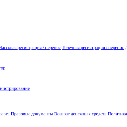
Массовая регистрация / перенос
Точечная регистрация / перенос
тор
инистрирование
ферта
Правовые документы
Возврат денежных средств
Политика