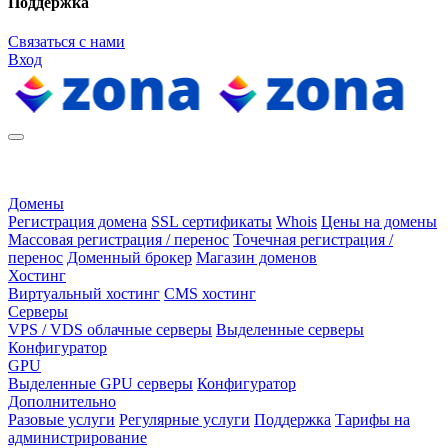
Поддержка
Связаться с нами
Вход
Домены
Регистрация домена
SSL сертификаты
Whois
Цены на домены
Массовая регистрация / перенос
Точечная регистрация /
перенос
Доменный брокер
Магазин доменов
Хостинг
Виртуальный хостинг
CMS хостинг
Серверы
VPS / VDS облачные серверы
Выделенные серверы
Конфигуратор
GPU
Выделенные GPU серверы
Конфигуратор
Дополнительно
Разовые услуги
Регулярные услуги
Поддержка
Тарифы на
администрирование