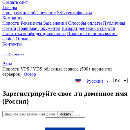
Создать сайт
Товары
Программное обеспечение
SSL сертификаты
Компания
Новости
Реквизиты
База знаний
Способы оплаты
Публичная
оферта
Правовые документы
Возврат денежных средств
Политика конфиденциальности
Политика использования
cookie
Отзывы
Контакты
info@zona.kz
Вход
Новости
VPS / VDS облачные сервера (500+ вариантов
серверов).
Обзор
Русский
▼
Зарегистрируйте свое .ru доменное имя
(Россия)