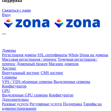
Поддержка
Связаться с нами
Вход
Домены
Регистрация домена
SSL сертификаты
Whois
Цены на домены
Массовая регистрация / перенос
Точечная регистрация /
перенос
Доменный брокер
Магазин доменов
Хостинг
Виртуальный хостинг
CMS хостинг
Серверы
VPS / VDS облачные серверы
Выделенные серверы
Конфигуратор
GPU
Выделенные GPU серверы
Конфигуратор
Дополнительно
Разовые услуги
Регулярные услуги
Поддержка
Тарифы на
администрирование