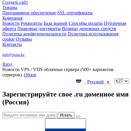
Создать сайт
Товары
Программное обеспечение
SSL сертификаты
Компания
Новости
Реквизиты
База знаний
Способы оплаты
Публичная
оферта
Правовые документы
Возврат денежных средств
Политика конфиденциальности
Политика использования
cookie
Отзывы
Контакты
info@zona.kz
Вход
Новости
VPS / VDS облачные сервера (500+ вариантов
серверов).
Обзор
Русский
▼
Зарегистрируйте свое .ru доменное имя
(Россия)