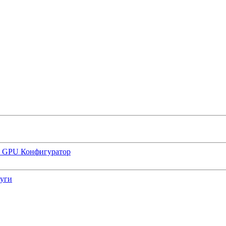
р GPU
Конфигуратор
луги