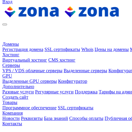
Вход
Домены
Регистрация домена
SSL сертификаты
Whois
Цены на домены
Хостинг
Виртуальный хостинг
CMS хостинг
Серверы
VPS / VDS облачные серверы
Выделенные серверы
Конфигура
GPU
Выделенные GPU серверы
Конфигуратор
Дополнительно
Разовые услуги
Регулярные услуги
Поддержка
Тарифы на адм
Создать сайт
Товары
Программное обеспечение
SSL сертификаты
Компания
Новости
Реквизиты
База знаний
Способы оплаты
Публичная о
Контакты