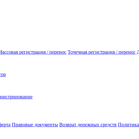
Массовая регистрация / перенос
Точечная регистрация / перенос
тор
инистрирование
ферта
Правовые документы
Возврат денежных средств
Политика